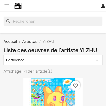


search
Accueil
Artistes
Yi ZHU
Liste des oeuvres de l'artiste Yi ZHU

Pertinence
Affichage 1-1 de 1 article(s)
favorite_border