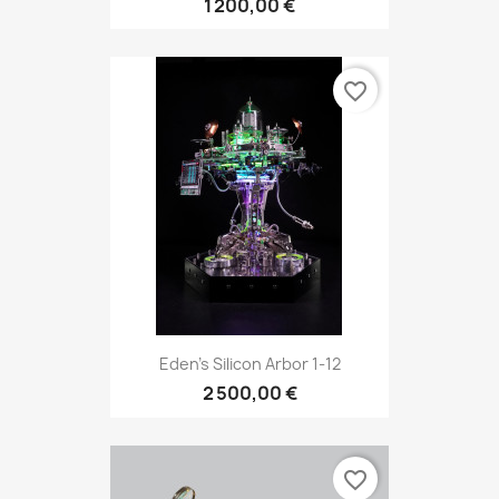
1 200,00 €
favorite_border
Eden’s Silicon Arbor 1-12
2 500,00 €
favorite_border