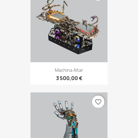
Machina Altar
3 500,00 €
favorite_border