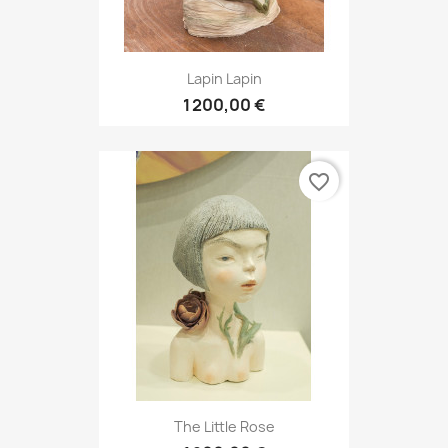
Lapin Lapin
1 200,00 €
favorite_border
The Little Rose